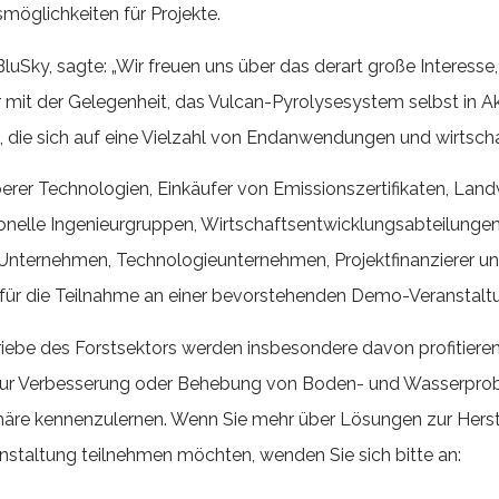
möglichkeiten für Projekte.
Sky, sagte: „Wir freuen uns über das derart große Interesse,
ar mit der Gelegenheit, das Vulcan-Pyrolysesystem selbst in A
en, die sich auf eine Vielzahl von Endanwendungen und wirtsch
erer Technologien, Einkäufer von Emissionszertifikaten, Lan
ionelle Ingenieurgruppen, Wirtschaftsentwicklungsabteilungen
e Unternehmen, Technologieunternehmen, Projektfinanzierer u
ür die Teilnahme an einer bevorstehenden Demo-Veranstalt
triebe des Forstsektors werden insbesondere davon profitieren
zur Verbesserung oder Behebung von Boden- und Wasserprobl
äre kennenzulernen. Wenn Sie mehr über Lösungen zur Hers
staltung teilnehmen möchten, wenden Sie sich bitte an: