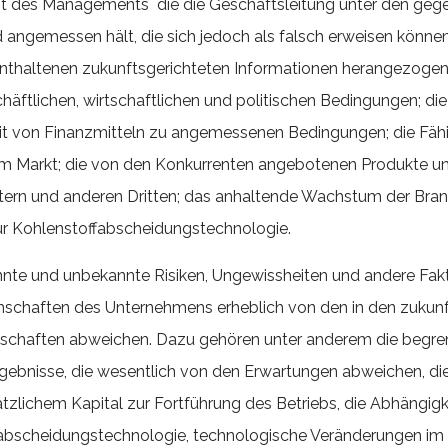
cht des Managements die die Geschäftsleitung unter den g
 angemessen hält, die sich jedoch als falsch erweisen könn
g enthaltenen zukunftsgerichteten Informationen herangezoge
chäftlichen, wirtschaftlichen und politischen Bedingungen; di
it von Finanzmitteln zu angemessenen Bedingungen; die Fähig
em Markt; die von den Konkurrenten angebotenen Produkte 
stern und anderen Dritten; das anhaltende Wachstum der Bra
für Kohlenstoffabscheidungstechnologie.
nte und unbekannte Risiken, Ungewissheiten und andere Fakt
enschaften des Unternehmens erheblich von den in den zukun
enschaften abweichen. Dazu gehören unter anderem die begre
gebnisse, die wesentlich von den Erwartungen abweichen, die
tzlichem Kapital zur Fortführung des Betriebs, die Abhängigk
ffabscheidungstechnologie, technologische Veränderungen 