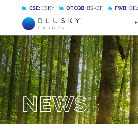
CSE:
BSKY
OTCQB:
BSKCF
FWB:
QE
NEWS