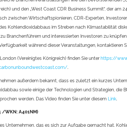
reich) und den „West Coast CDR Business Summit“, der am 24. 
usch zwischen Wirtschaftspionieren, CDR-Experten, Investore
ft des Kohlendioxidabbaus im Streben nach Klimastabilität disk
e zu Branchenführern und interessierten Investoren zu knüpfe
rfügbarkeit während dieser Veranstaltungen, kontaktieren Sie
London (Vereinigtes Königreich) finden Sie unter
https://ww
.carbonunboundwestcoast.com/
.
nehmen außerdem bekannt, dass es zuletzt ein kurzes Unterne
idabbau sowie einige der Technologien und Strategien, die 
rochen werden. Das Video finden Sie unter diesem
Link
.
E4 /WKN: A401NM)
ertes Unternehmen, das es sich zur Aufgabe gemacht hat, Koh