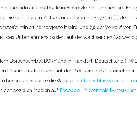
e und industrielle Abfälle in Bioholzkohle, erneuerbare Ene
g. Die vorrangigen Zielsetzungen von BluSky sind (1) der Bau 
nstoffeliminierung hergestellt wird; und (3) der Verkauf von E
ell des Unternehmens basiert auf der wachsenden Notwendigk
r dem Börsensymbol BSKY und in Frankfurt, Deutschland (F
igen Dokumentation kann auf der Profilseite des Unternehmen
en besuchen Sie bitte die Webseite
https://bluskycarbon.co
in den sozialen Medien auf
Facebook
,
X (vormals twitter)
,
Ins