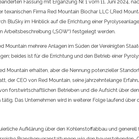
geänderten Fassung mit Ergänzung Nr. 1 vom 11. Juni 2024, 
er texanischen Firma Red Mountain Biochar LLC („Red Mountai
h BluSky im Hinblick auf die Errichtung einer Pyrolyseanlage
n Arbeitsbeschreibung („SOW“) festgelegt werden.
 Mountain mehrere Anlagen im Süden der Vereinigten Staaten
en; beides ist für die Errichtung und den Betrieb einer Pyrol
ountain erhalten, aber die Nennung potenzieller Standorte i
tt, der CEO von Red Mountain, seine jahrzehntelange Erfahrun
von forstwirtschaftlichen Betrieben und die Aufsicht über den
ka tätig. Das Unternehmen wird in weiterer Folge laufend übe
inuierliche Aufklärung über den Kohlenstoffabbau und generel
ussreiche Branchenveranstaltungen wie den bevorstehenden