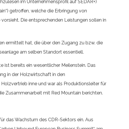
nachzulesen im Unternehmensprofil auf SEDAR+)
n“) getroffen, welche die Erbringung von
 vorsieht. Die entsprechenden Leistungen sollen in
 ermittelt hat, die über den Zugang zu bzw. die
yseanlage am selben Standort essentiell.
st bereits ein wesentlicher Meilenstein. Das
g in der Holzwirtschaft in den
 Holzvertrieb inne und war als Produktionsleiter für
r die Zusammenarbeit mit Red Mountain berichten.
l für das Wachstum des CDR-Sektors ein. Aus
 „Carbon Unbound European Business Summit“ am