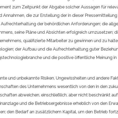
ment zum Zeitpunkt der Abgabe solcher Aussagen für relevan
 Annahmen, die zur Erstellung der in dieser Pressemitteilun
ufrechterhaltung der behördlichen Anforderungen; die allge
ehmens, seine Pläne und Absichten erfolgreich umzusetzen; di
nehmens, qualifizierte Mitarbeiter zu gewinnen und zu halt
ien; der Aufbau und die Aufrechterhaltung guter Beziehunge
echnologiebranche und die positive öffentliche Meinung in 
nte und unbekannte Risiken, Ungewissheiten und andere Fakt
enschaften des Unternehmens wesentlich von den in den zuku
schaften abweichen, einschließlich, aber nicht beschränkt au
nanzlage und die Betriebsergebnisse erheblich von den Erwa
n; den Bedarf an zusätzlichem Kapital, um den Betrieb fortz