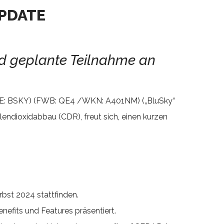
PDATE
d geplante Teilnahme an
E: BSKY) (FWB: QE4 /WKN: A401NM) („BluSky“
ndioxidabbau (CDR), freut sich, einen kurzen
rbst 2024 stattfinden.
nefits und Features präsentiert.