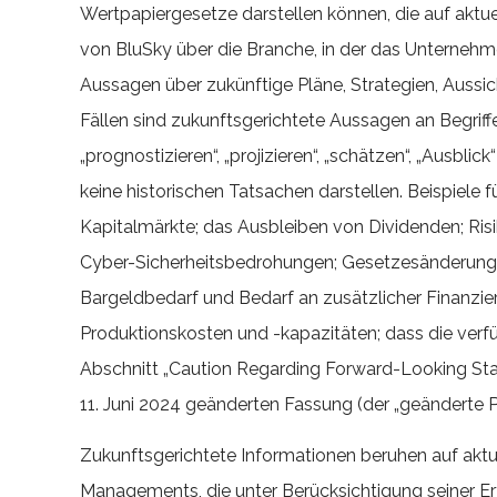
Wertpapiergesetze darstellen können, die auf a
von BluSky über die Branche, in der das Unternehme
Aussagen über zukünftige Pläne, Strategien, Aussic
Fällen sind zukunftsgerichtete Aussagen an Begriffen wi
„prognostizieren“, „projizieren“, „schätzen“, „Ausb
keine historischen Tatsachen darstellen. Beispiele
Kapitalmärkte; das Ausbleiben von Dividenden; R
Cyber-Sicherheitsbedrohungen; Gesetzesänderunge
Bargeldbedarf und Bedarf an zusätzlicher Finanzie
Produktionskosten und -kapazitäten; dass die ver
Abschnitt „Caution Regarding Forward-Looking Sta
11. Juni 2024 geänderten Fassung (der „geänderte P
Zukunftsgerichtete Informationen beruhen auf akt
Managements, die unter Berücksichtigung seiner 