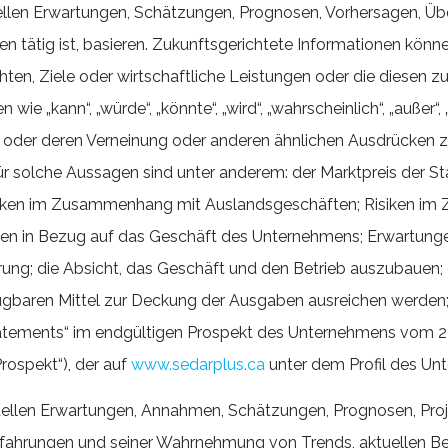
ktuellen Erwartungen, Schätzungen, Prognosen, Vorhersage
n tätig ist, basieren. Zukunftsgerichtete Informationen könn
hten, Ziele oder wirtschaftliche Leistungen oder die diesen 
e „kann“, „würde“, „könnte“, „wird“, „wahrscheinlich“, „außer“, „
lick“ oder deren Verneinung oder anderen ähnlichen Ausdrücken 
 für solche Aussagen sind unter anderem: der Marktpreis der S
isiken im Zusammenhang mit Auslandsgeschäften; Risiken im
n in Bezug auf das Geschäft des Unternehmens; Erwartunge
rung; die Absicht, das Geschäft und den Betrieb auszubauen; 
fügbaren Mittel zur Deckung der Ausgaben ausreichen werden;
tements“ im endgültigen Prospekt des Unternehmens vom 27. 
rospekt“), der auf
www.sedarplus.ca
unter dem Profil des Unt
uellen Erwartungen, Annahmen, Schätzungen, Prognosen, Pro
Erfahrungen und seiner Wahrnehmung von Trends, aktuellen 